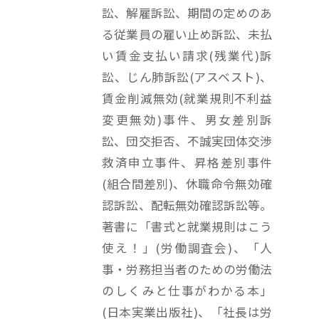
訟、解雇訴訟、期間の定めのあ
る従業員の雇い止め訴訟、未払
い賃金支払い請求(残業代)訴
訟、じん肺訴訟(アスベスト)、
賃金削減無効(就業規則不利益
変更無効)事件、男女差別訴
訟、団交拒否、不誠実団体交渉
救済申立事件、昇格差別事件
(組合間差別)、休職命令無効確
認訴訟、配転無効確認訴訟等。
著書に「書式と就業規則はこう
使え！」(労働調査会)、「人
事・労務担当者のための労働法
のしくみと仕事がわかる本」
(日本実業出版社)、「社長は労