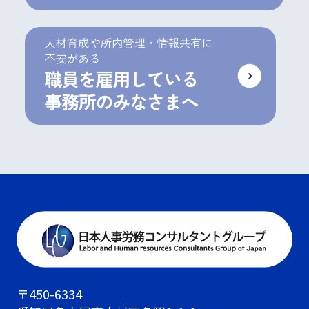
〒450-6334