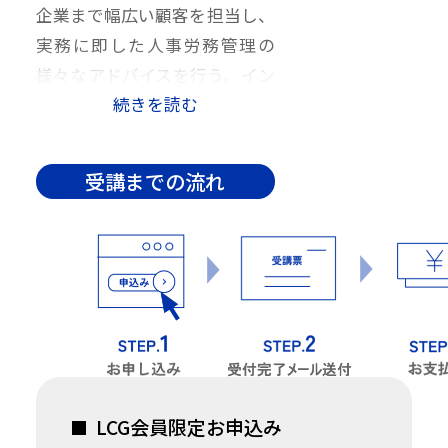
企業まで幅広い顧客を担当し、
実務に即した人事労務管理の
様々なアドバイスを行う。イン
続きを読む
ターネット上の情報サイト「労
務ドットコム」の管理者であ
り、人事労務分野での最新情報
受講までの流れ
の収集・発信は日本屈指のレベ
ル。企業担当者・社労士には多
くのファンがいる。著書に「総
務担当者のための介護休業の実
務がわかる本」、「書類・様式
名からすぐ引ける 社会保険の
手続きがひとりでミスなくでき
る本」、「新版 総務担当者の
LCG会員限定お申込み
ための産休・育休の実務がわか