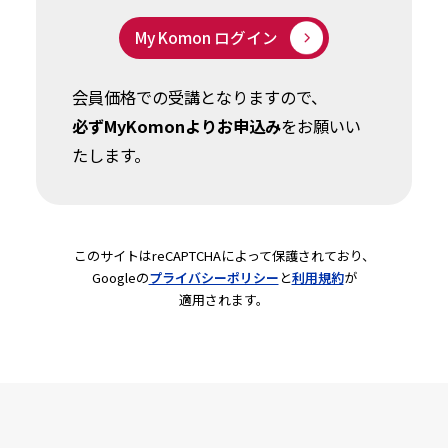
る本」（以上、日本実業出版
My Komon ログイン
社）、「増補版 こんなときど
うする!? 社会保険・給与計算
会員価格での受講となりますので、
ミスしたときの対処法と防止策
必ずMyKomonよりお申込み
をお願いい
31」（労務行政）等、多数が
たします。
ある。
このサイトはreCAPTCHAによって保護されており、
Googleの
プライバシーポリシー
と
利用規約
が
適用されます。